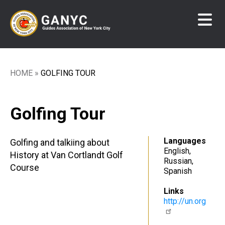
Skip
to
main
content
HOME
GOLFING TOUR
Breadcrumb
Golfing Tour
Languages
Golfing and talkiing about
English
History at Van Cortlandt Golf
Russian
Course
Spanish
Links
http://un.org