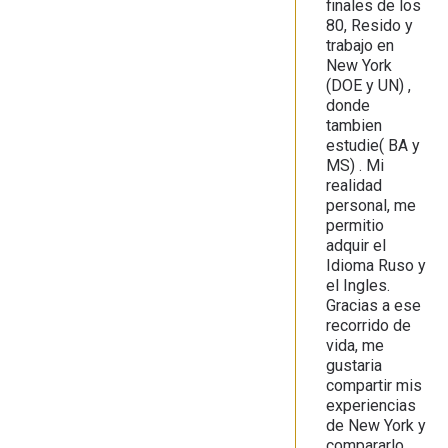
finales de los
80, Resido y
trabajo en
New York
(DOE y UN) ,
donde
tambien
estudie( BA y
MS) . Mi
realidad
personal, me
permitio
adquir el
Idioma Ruso y
el Ingles.
Gracias a ese
recorrido de
vida, me
gustaria
compartir mis
experiencias
de New York y
compararlo